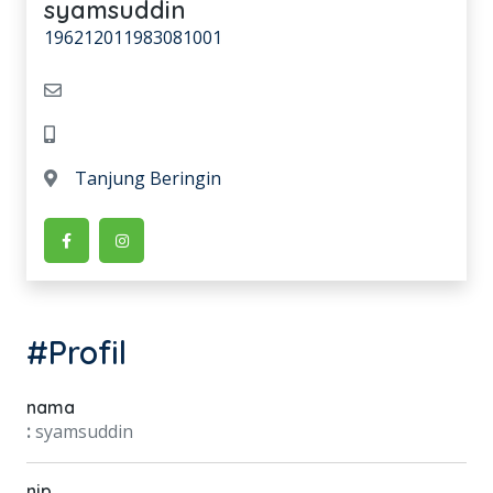
syamsuddin
196212011983081001
Tanjung Beringin
#Profil
nama
:
syamsuddin
nip